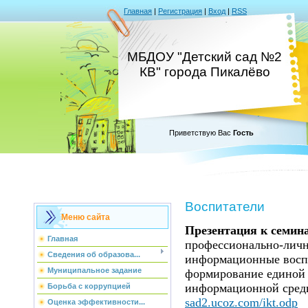
Главная
|
Регистрация
|
Вход
|
RSS
МБДОУ "Детский сад №2
КВ" города Пикалёво
Приветствую Вас
Гость
Воспитатели
Меню сайта
Презентация к семин
Главная
профессионально-личн
Сведения об образова...
информационные восп
Муниципальное задание
формирование единой 
информационной сре
Борьба с коррупцией
sad2.ucoz.com/ikt.odp
Оценка эффективности...